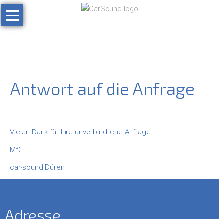
Navigation
überspringen
Home
Sound
Porsche
Cayman
Antwort auf die Anfrage
Mercedes
190
SL
Vielen Dank für Ihre unverbindliche Anfrage
Multimedia
MfG
LKW
car-sound Düren
Navigation
Sicherheit
Adresse
Sicherheit